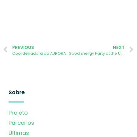
PREVIOUS
NEXT
Coordenadora do AURORA no CIES 2024
Good Energy Party at the University of Évora concludes #SomosEnergia Project
Sobre
Projeto
Parceiros
Últimas