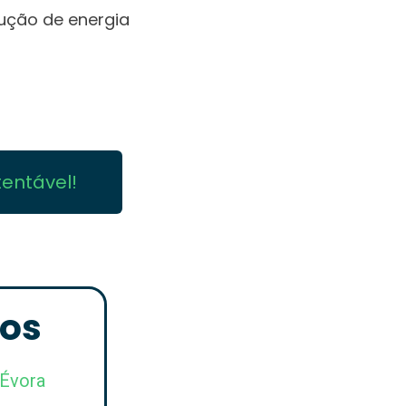
ução de energia
tentável!
os
 Évora