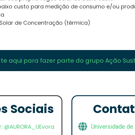
baixo custo para medição de consumo e/ou prod
ca
a Solar de Concentração (térmica)
te aqui para fazer parte do grupo Ação Sus
s Sociais
Contat
er: @AURORA_UEvora
Universidade de