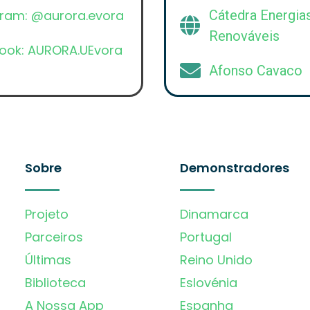
gram: @aurora.evora
Cátedra Energia
Renováveis
ook: AURORA.UEvora
Afonso Cavaco
Sobre
Demonstradores
Projeto
Dinamarca
Parceiros
Portugal
Últimas
Reino Unido
Biblioteca
Eslovénia
A Nossa App
Espanha