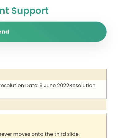
t Support
end
Resolution Date: 9 June 2022
Resolution
never moves onto the third slide.