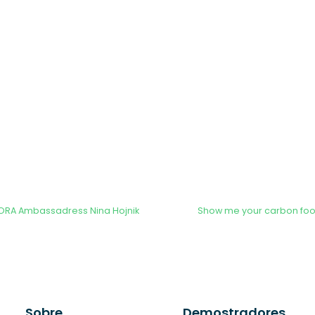
URORA Ambassadress Nina Hojnik
Show me your carbon foot
Sobre
Demostradores