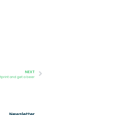
NEXT
print and get a beer
Newsletter