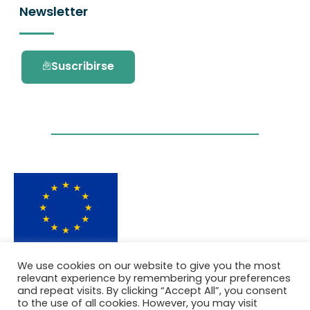
Newsletter
Suscribirse
Este proyecto ha recibido financiación del
We use cookies on our website to give you the most
programa de investigación e innovación
relevant experience by remembering your preferences
Horizonte 2020 de la Unión Europea en virtud
and repeat visits. By clicking “Accept All”, you consent
del acuerdo de subvención No. 101036418.
to the use of all cookies. However, you may visit