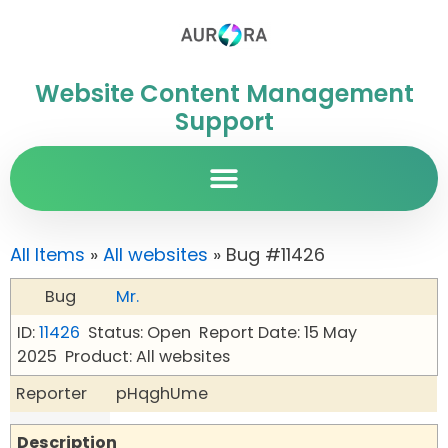
Website Content Management
Support
All Items
»
All websites
» Bug #11426
Bug
Mr.
ID:
11426
Status: Open
Report Date: 15 May
2025
Product: All websites
Reporter
pHqghUme
Description