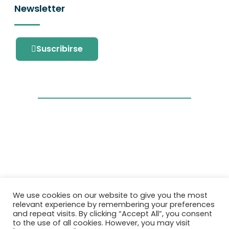
Newsletter
Suscribirse
Este proyecto ha recibido financiación del
We use cookies on our website to give you the most
programa de investigación e innovación
relevant experience by remembering your preferences
Horizonte 2020 de la Unión Europea en virtud
and repeat visits. By clicking “Accept All”, you consent
del acuerdo de subvención No. 101036418.
to the use of all cookies. However, you may visit