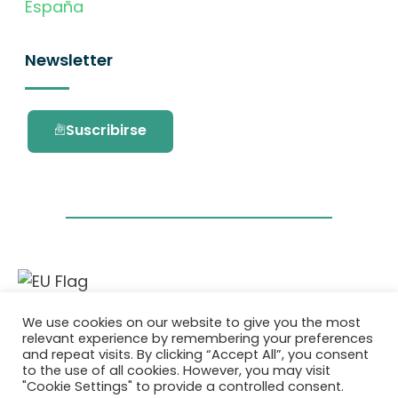
España
Newsletter
Suscribirse
Este proyecto ha recibido financiación del
We use cookies on our website to give you the most
programa de investigación e innovación
relevant experience by remembering your preferences
Horizonte 2020 de la Unión Europea en virtud
and repeat visits. By clicking “Accept All”, you consent
del acuerdo de subvención No. 101036418.
to the use of all cookies. However, you may visit
"Cookie Settings" to provide a controlled consent.