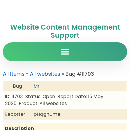
Website Content Management
Support
All Items
»
All websites
» Bug #11703
Bug
Mr.
ID:
11703
Status: Open
Report Date: 15 May
2025
Product: All websites
Reporter
pHqghUme
Description