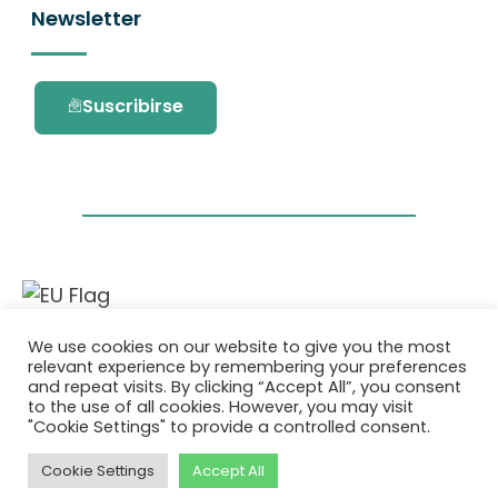
Newsletter
Suscribirse
Este proyecto ha recibido financiación del
We use cookies on our website to give you the most
programa de investigación e innovación
relevant experience by remembering your preferences
Horizonte 2020 de la Unión Europea en virtud
and repeat visits. By clicking “Accept All”, you consent
del acuerdo de subvención No. 101036418.
to the use of all cookies. However, you may visit
"Cookie Settings" to provide a controlled consent.
Política de Privacidad
|
Cookie Policy
Cookie Settings
Accept All
© 2026 AURORA