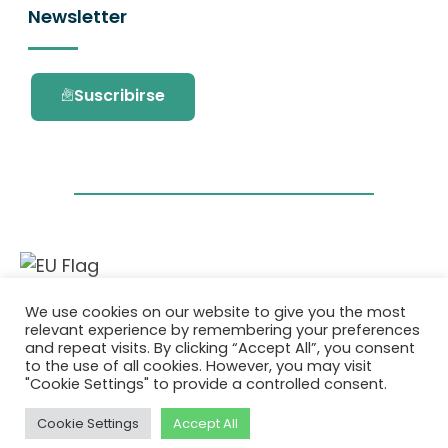
Newsletter
Suscribirse
Este proyecto ha recibido financiación del
We use cookies on our website to give you the most
programa de investigación e innovación
relevant experience by remembering your preferences
Horizonte 2020 de la Unión Europea en virtud
and repeat visits. By clicking “Accept All”, you consent
del acuerdo de subvención No. 101036418.
to the use of all cookies. However, you may visit
"Cookie Settings" to provide a controlled consent.
Política de Privacidad
|
Cookie Policy
Cookie Settings
Accept All
© 2026 AURORA