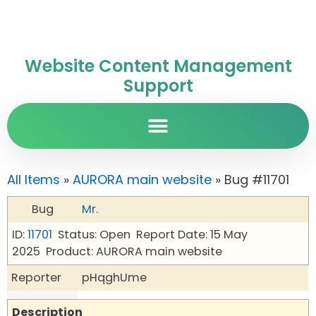
Website Content Management
Support
All Items
»
AURORA main website
» Bug #11701
Bug
Mr.
ID:
11701
Status: Open
Report Date: 15 May
2025
Product: AURORA main website
Reporter
pHqghUme
Description