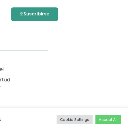
Suscribirse
el
rtud
.
a
Cookie Settings
Accept All