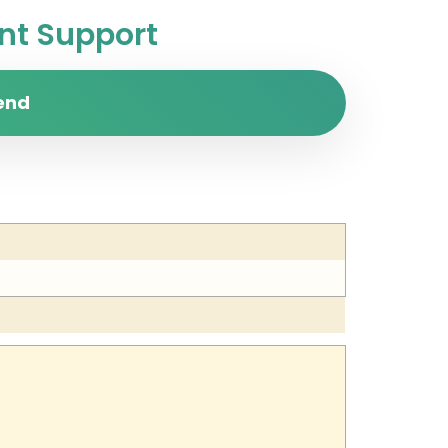
t Support
end