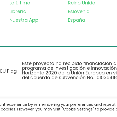
Lo último
Reino Unido
Librería
Eslovenia
Nuestra App
España
Este proyecto ha recibido financiación d
programa de investigación e innovación
Horizonte 2020 de la Unión Europea en vi
del acuerdo de subvención No. 101036418
vant experience by remembering your preferences and repeat
Política de Privacidad
|
Cookie Policy
all cookies. However, you may visit "Cookie Settings" to provide 
© 2026 AURORA