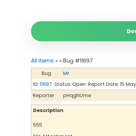
Do
All Items
»
» Bug #11697
Bug
Mr.
ID:
11697
Status: Open
Report Date: 15 Ma
Reporter
pHqghUme
Description
555