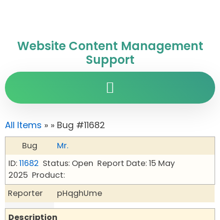
Website Content Management
Support
All Items
»
» Bug #11682
Bug
Mr.
ID:
11682
Status: Open
Report Date: 15 May
2025
Product:
Reporter
pHqghUme
Description