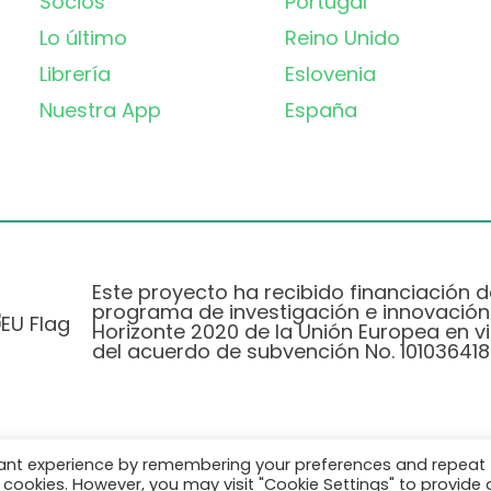
Socios
Portugal
Lo último
Reino Unido
Librería
Eslovenia
Nuestra App
España
Este proyecto ha recibido financiación d
programa de investigación e innovación
Horizonte 2020 de la Unión Europea en vi
del acuerdo de subvención No. 101036418
vant experience by remembering your preferences and repeat
Política de Privacidad
|
Cookie Policy
all cookies. However, you may visit "Cookie Settings" to provide 