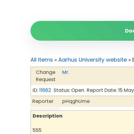
Do
All Items
»
Aarhus University website
» 
Change
Mr.
Request
ID:
11662
Status: Open
Report Date: 15 Ma
Reporter
pHqghUme
Description
555