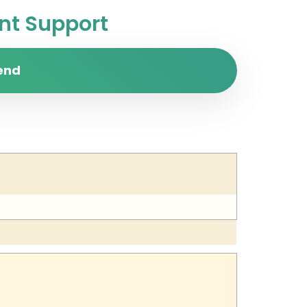
t Support
end