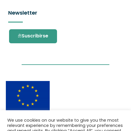
Newsletter
Suscribirse
Este proyecto ha recibido financiación del
We use cookies on our website to give you the most
programa de investigación e innovación
relevant experience by remembering your preferences
Horizonte 2020 de la Unión Europea en virtud
and repeat visits. By clicking “Accept All”, you consent