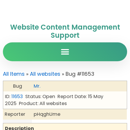
Website Content Management
Support
All Items
»
All websites
» Bug #11653
Bug
Mr.
ID:
11653
Status: Open
Report Date: 15 May
2025
Product: All websites
Reporter
pHqghUme
Description