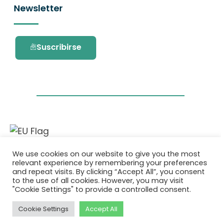
Newsletter
Suscribirse
Este proyecto ha recibido financiación del
We use cookies on our website to give you the most
programa de investigación e innovación
relevant experience by remembering your preferences
Horizonte 2020 de la Unión Europea en virtud
and repeat visits. By clicking “Accept All”, you consent
del acuerdo de subvención No. 101036418.
to the use of all cookies. However, you may visit
"Cookie Settings" to provide a controlled consent.
Política de Privacidad
|
Cookie Policy
Cookie Settings
Accept All
© 2026 AURORA