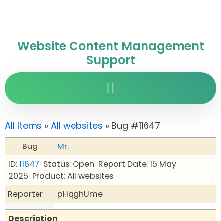
Website Content Management
Support
All Items
»
All websites
» Bug #11647
Bug
Mr.
ID:
11647
Status: Open
Report Date: 15 May
2025
Product: All websites
Reporter
pHqghUme
Description