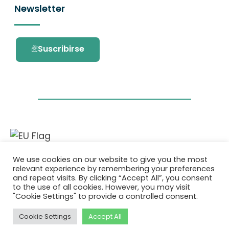
Newsletter
Suscribirse
Este proyecto ha recibido financiación del
We use cookies on our website to give you the most
programa de investigación e innovación
relevant experience by remembering your preferences
Horizonte 2020 de la Unión Europea en virtud
and repeat visits. By clicking “Accept All”, you consent
del acuerdo de subvención No. 101036418.
to the use of all cookies. However, you may visit
"Cookie Settings" to provide a controlled consent.
Política de Privacidad
|
Cookie Policy
Cookie Settings
Accept All
© 2026 AURORA