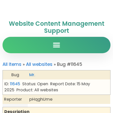
Website Content Management
Support
All Items
»
All websites
» Bug #11645
Bug
Mr.
ID:
11645
Status: Open
Report Date: 15 May
2025
Product: All websites
Reporter
pHqghUme
Description