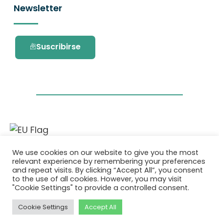
Newsletter
Suscribirse
Este proyecto ha recibido financiación del
We use cookies on our website to give you the most
programa de investigación e innovación
relevant experience by remembering your preferences
Horizonte 2020 de la Unión Europea en virtud
and repeat visits. By clicking “Accept All”, you consent
del acuerdo de subvención No. 101036418.
to the use of all cookies. However, you may visit
"Cookie Settings" to provide a controlled consent.
Política de Privacidad
|
Cookie Policy
Cookie Settings
Accept All
© 2026 AURORA