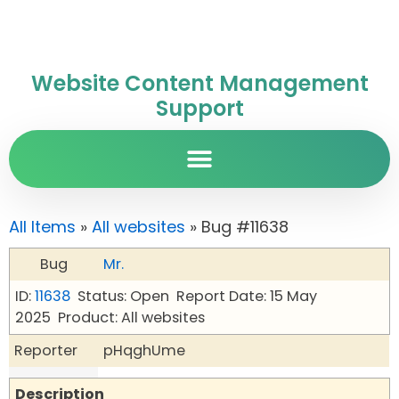
Website Content Management
Support
All Items
»
All websites
» Bug #11638
Bug
Mr.
ID:
11638
Status: Open
Report Date: 15 May
2025
Product: All websites
Reporter
pHqghUme
Description