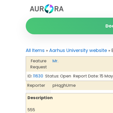
Do
All Items
»
Aarhus University website
» 
Feature
Mr.
Request
ID:
11630
Status: Open
Report Date: 15 Ma
Reporter
pHqghUme
Description
555