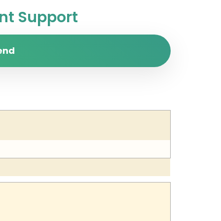
t Support
end