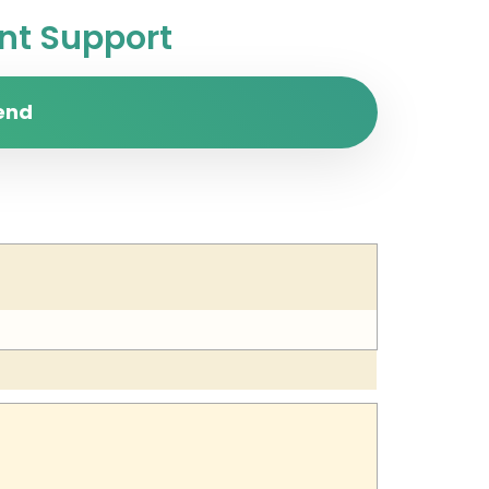
t Support
end