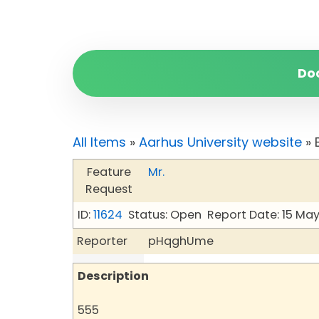
Do
All Items
»
Aarhus University website
» 
Feature
Mr.
Request
ID:
11624
Status: Open
Report Date: 15 Ma
Reporter
pHqghUme
Description
555