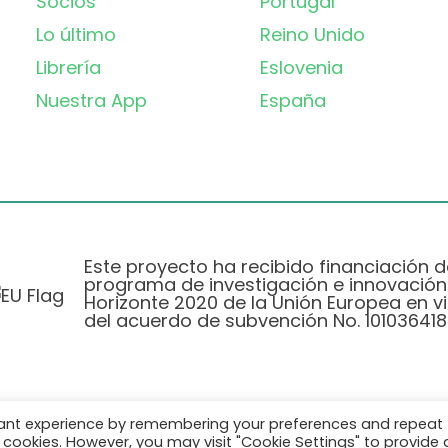
Socios
Portugal
Lo último
Reino Unido
Librería
Eslovenia
Nuestra App
España
Este proyecto ha recibido financiación d
programa de investigación e innovación
Horizonte 2020 de la Unión Europea en vi
del acuerdo de subvención No. 101036418
vant experience by remembering your preferences and repeat
Política de Privacidad
|
Cookie Policy
all cookies. However, you may visit "Cookie Settings" to provide 