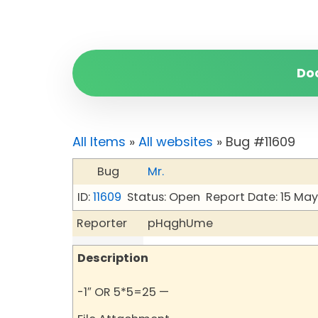
Do
All Items
»
All websites
» Bug #11609
Bug
Mr.
ID:
11609
Status: Open
Report Date: 15 Ma
Reporter
pHqghUme
Description
-1″ OR 5*5=25 —