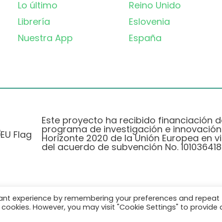
Lo último
Reino Unido
Librería
Eslovenia
Nuestra App
España
Este proyecto ha recibido financiación d
programa de investigación e innovación
Horizonte 2020 de la Unión Europea en vi
del acuerdo de subvención No. 101036418
vant experience by remembering your preferences and repeat
Política de Privacidad
|
Cookie Policy
all cookies. However, you may visit "Cookie Settings" to provide 
© 2026 AURORA