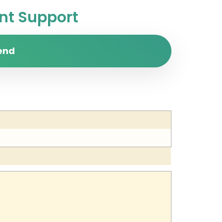
t Support
end