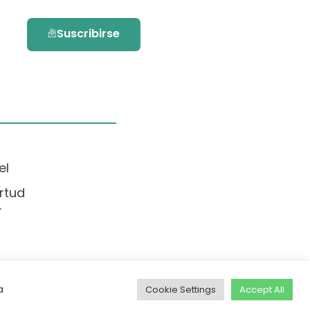
Suscribirse
el
rtud
.
a
Cookie Settings
Accept All