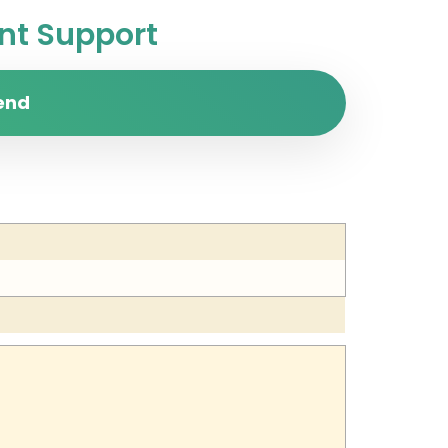
t Support
end