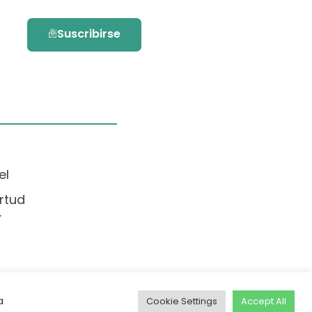
Suscribirse
el
rtud
.
a
Cookie Settings
Accept All