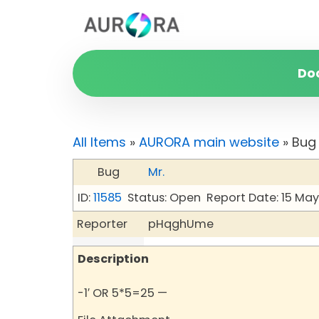
Do
All Items
»
AURORA main website
» Bug
Bug
Mr.
ID:
11585
Status: Open
Report Date: 15 Ma
Reporter
pHqghUme
Description
-1′ OR 5*5=25 —