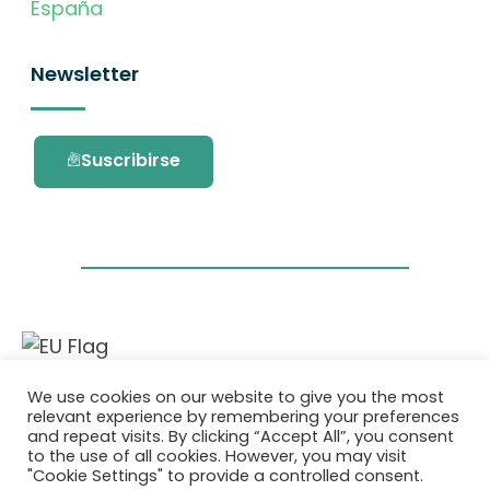
España
Newsletter
Suscribirse
Este proyecto ha recibido financiación del
We use cookies on our website to give you the most
programa de investigación e innovación
relevant experience by remembering your preferences
Horizonte 2020 de la Unión Europea en virtud
and repeat visits. By clicking “Accept All”, you consent
del acuerdo de subvención No. 101036418.
to the use of all cookies. However, you may visit
"Cookie Settings" to provide a controlled consent.