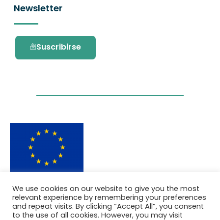
Newsletter
Suscribirse
Este proyecto ha recibido financiación del
We use cookies on our website to give you the most
programa de investigación e innovación
relevant experience by remembering your preferences
Horizonte 2020 de la Unión Europea en virtud
and repeat visits. By clicking “Accept All”, you consent
del acuerdo de subvención No. 101036418.
to the use of all cookies. However, you may visit