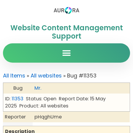
Website Content Management
Support
All Items
»
All websites
» Bug #11353
Bug
Mr.
ID:
11353
Status: Open
Report Date: 15 May
2025
Product: All websites
Reporter
pHqghUme
Description