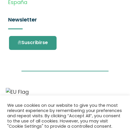
España
Newsletter
Suscribirse
Este proyecto ha recibido financiación del
We use cookies on our website to give you the most
programa de investigación e innovación
relevant experience by remembering your preferences
Horizonte 2020 de la Unión Europea en virtud
and repeat visits. By clicking “Accept All”, you consent
del acuerdo de subvención No. 101036418.
to the use of all cookies. However, you may visit
"Cookie Settings" to provide a controlled consent.