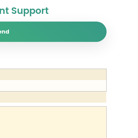
t Support
end