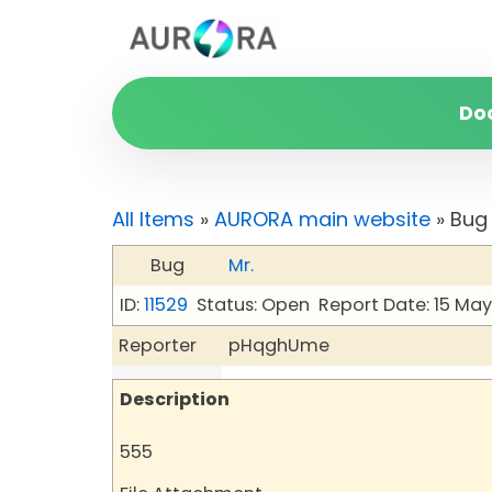
Do
All Items
»
AURORA main website
» Bug
Bug
Mr.
ID:
11529
Status: Open
Report Date: 15 Ma
Reporter
pHqghUme
Description
555