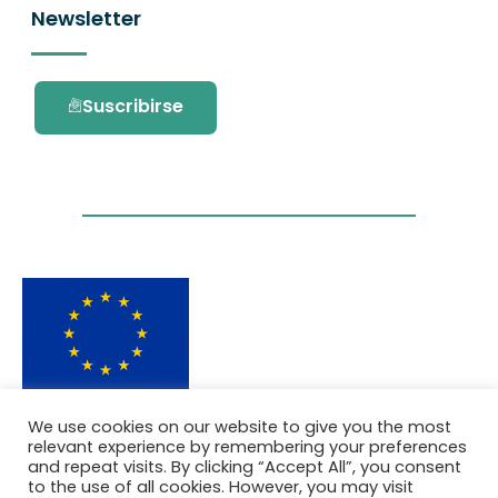
Newsletter
Suscribirse
Este proyecto ha recibido financiación del
We use cookies on our website to give you the most
programa de investigación e innovación
relevant experience by remembering your preferences
Horizonte 2020 de la Unión Europea en virtud
and repeat visits. By clicking “Accept All”, you consent
del acuerdo de subvención No. 101036418.
to the use of all cookies. However, you may visit