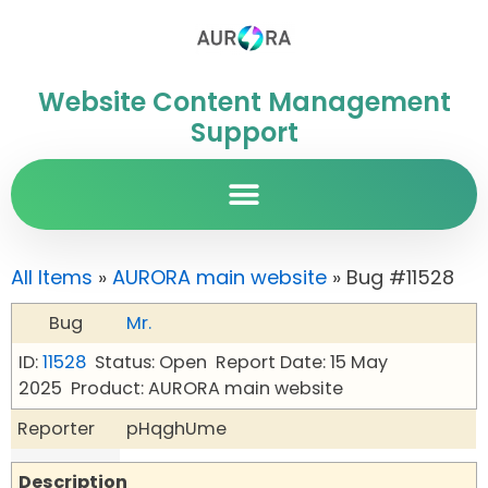
Website Content Management
Support
All Items
»
AURORA main website
» Bug #11528
Bug
Mr.
ID:
11528
Status: Open
Report Date: 15 May
2025
Product: AURORA main website
Reporter
pHqghUme
Description