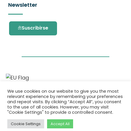
Newsletter
Suscribirse
Este proyecto ha recibido financiación del
We use cookies on our website to give you the most
programa de investigación e innovación
relevant experience by remembering your preferences
Horizonte 2020 de la Unión Europea en virtud
and repeat visits. By clicking “Accept All”, you consent
del acuerdo de subvención No. 101036418.
to the use of all cookies. However, you may visit
"Cookie Settings" to provide a controlled consent.
Política de Privacidad
|
Cookie Policy
Cookie Settings
Accept All
© 2026 AURORA