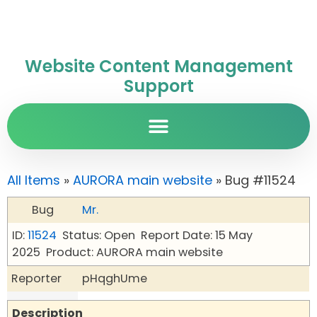
Website Content Management
Support
All Items
»
AURORA main website
» Bug #11524
Bug
Mr.
ID:
11524
Status: Open
Report Date: 15 May
2025
Product: AURORA main website
Reporter
pHqghUme
Description