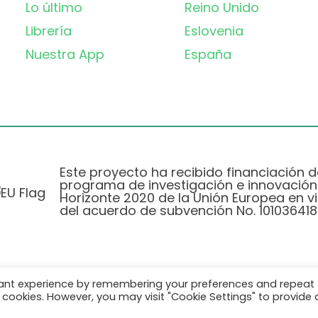
Lo último
Reino Unido
Librería
Eslovenia
Nuestra App
España
Este proyecto ha recibido financiación d
programa de investigación e innovación
Horizonte 2020 de la Unión Europea en vi
del acuerdo de subvención No. 101036418
vant experience by remembering your preferences and repeat
Política de Privacidad
|
Cookie Policy
all cookies. However, you may visit "Cookie Settings" to provide 
© 2026 AURORA