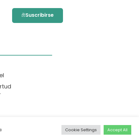
Suscribirse
el
rtud
.
a
Cookie Settings
Accept All