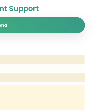
t Support
end