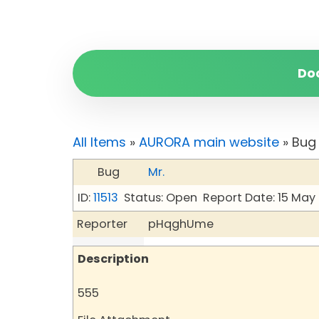
Do
All Items
»
AURORA main website
» Bug 
Bug
Mr.
ID:
11513
Status: Open
Report Date: 15 May
Reporter
pHqghUme
Description
555