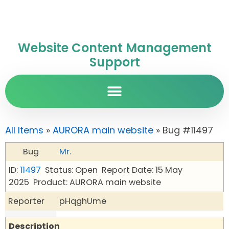
Website Content Management
Support
All Items
»
AURORA main website
» Bug #11497
Bug
Mr.
ID:
11497
Status: Open
Report Date: 15 May
2025
Product: AURORA main website
Reporter
pHqghUme
Description