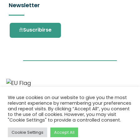
Newsletter
Suscribirse
Este proyecto ha recibido financiación del
We use cookies on our website to give you the most
programa de investigación e innovación
relevant experience by remembering your preferences
Horizonte 2020 de la Unión Europea en virtud
and repeat visits. By clicking “Accept All”, you consent
del acuerdo de subvención No. 101036418.
to the use of all cookies. However, you may visit
"Cookie Settings" to provide a controlled consent.
Política de Privacidad
|
Cookie Policy
Cookie Settings
Accept All
© 2026 AURORA