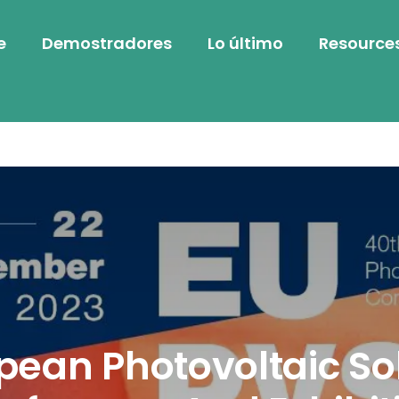
e
Demostradores
Lo último
Resource
pean Photovoltaic So