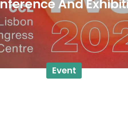
nference And Exhibit
Event