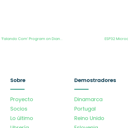
The Energy Future on ‘Falando Com’ Program on DianaFM
ESP32 Micro
Sobre
Demostradores
Proyecto
Dinamarca
Socios
Portugal
Lo último
Reino Unido
Librería
Eslovenia