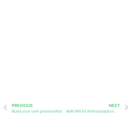
PREVIOUS
NEXT
Build your own photovoltaic module workshop – Madrid
AURORA EU Ambassadors Call: Why Do We Need You?