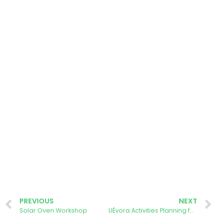
PREVIOUS
NEXT
Solar Oven Workshop
UÉvora Activities Planning for 2023/2024 Academic Course: European Researchers Night