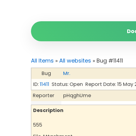
Do
All Items
»
All websites
» Bug #11411
Bug
Mr.
ID:
11411
Status: Open
Report Date: 15 May
Reporter
pHqghUme
Description
555