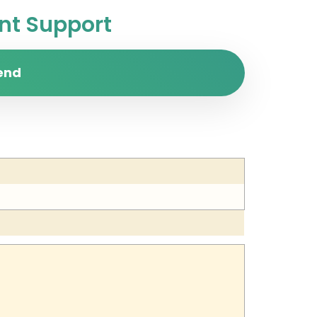
t Support
end