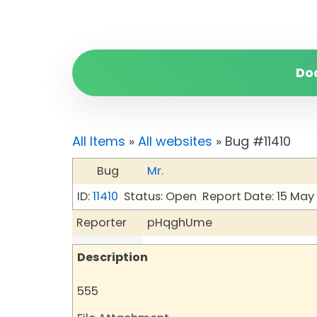
Do
All Items
»
All websites
» Bug #11410
Bug
Mr.
ID:
11410
Status: Open
Report Date: 15 May
Reporter
pHqghUme
Description
555