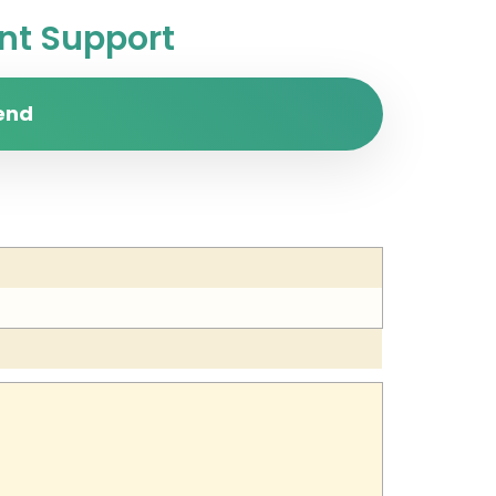
t Support
end