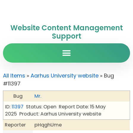
Website Content Management
Support
All Items
»
Aarhus University website
» Bug
#11397
Bug
Mr.
ID:
11397
Status: Open
Report Date: 15 May
2025
Product: Aarhus University website
Reporter
pHqghUme