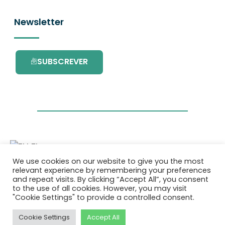
Newsletter
SUBSCREVER
We use cookies on our website to give you the most
Este projecto é financiado pelo Programa de
relevant experience by remembering your preferences
Investigação e Inovação da União Europeia
and repeat visits. By clicking “Accept All”, you consent
Horizonte 2020 com o contrato Nº. 101036418.
to the use of all cookies. However, you may visit
"Cookie Settings" to provide a controlled consent.
Política de Privacidade
|
Cookie Policy
Cookie Settings
Accept All