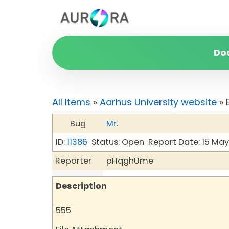
Do
All Items
»
Aarhus University website
» 
Bug
Mr.
ID:
11386
Status: Open
Report Date: 15 Ma
Reporter
pHqghUme
Description
555