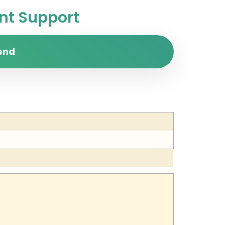
t Support
end