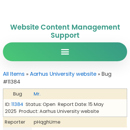
Website Content Management
Support
All Items
»
Aarhus University website
» Bug
#11384
Bug
Mr.
ID:
11384
Status: Open
Report Date: 15 May
2025
Product: Aarhus University website
Reporter
pHqghUme