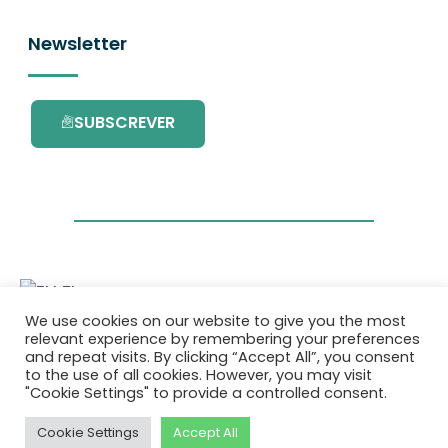
Newsletter
SUBSCREVER
We use cookies on our website to give you the most
Este projecto é financiado pelo Programa de
relevant experience by remembering your preferences
Investigação e Inovação da União Europeia
and repeat visits. By clicking “Accept All”, you consent
Horizonte 2020 com o contrato Nº. 101036418.
to the use of all cookies. However, you may visit
"Cookie Settings" to provide a controlled consent.
Política de Privacidade
|
Cookie Policy
Cookie Settings
Accept All