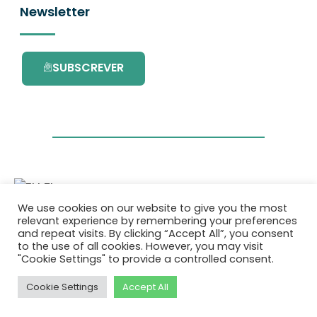
Newsletter
SUBSCREVER
We use cookies on our website to give you the most
Este projecto é financiado pelo Programa de
relevant experience by remembering your preferences
Investigação e Inovação da União Europeia
and repeat visits. By clicking “Accept All”, you consent
Horizonte 2020 com o contrato Nº. 101036418.
to the use of all cookies. However, you may visit
"Cookie Settings" to provide a controlled consent.
Política de Privacidade
|
Cookie Policy
Cookie Settings
Accept All
© 2026 AURORA