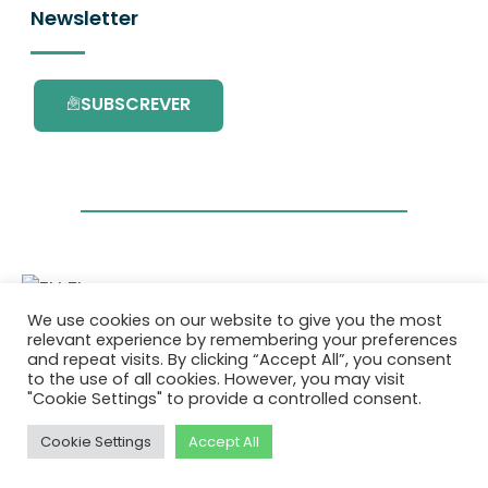
Newsletter
SUBSCREVER
We use cookies on our website to give you the most
Este projecto é financiado pelo Programa de
relevant experience by remembering your preferences
Investigação e Inovação da União Europeia
and repeat visits. By clicking “Accept All”, you consent
Horizonte 2020 com o contrato Nº. 101036418.
to the use of all cookies. However, you may visit
"Cookie Settings" to provide a controlled consent.
Política de Privacidade
|
Cookie Policy
Cookie Settings
Accept All
© 2026 AURORA