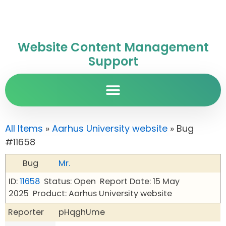
Website Content Management
Support
All Items
»
Aarhus University website
» Bug
#11658
Bug
Mr.
ID:
11658
Status: Open
Report Date: 15 May
2025
Product: Aarhus University website
Reporter
pHqghUme