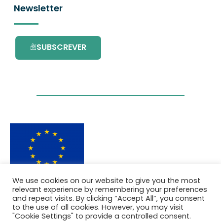
Newsletter
SUBSCREVER
We use cookies on our website to give you the most
Este projecto é financiado pelo Programa de
relevant experience by remembering your preferences
Investigação e Inovação da União Europeia
and repeat visits. By clicking “Accept All”, you consent
Horizonte 2020 com o contrato Nº. 101036418.
to the use of all cookies. However, you may visit
"Cookie Settings" to provide a controlled consent.