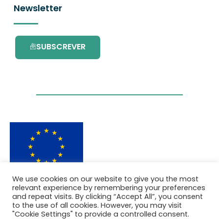
Newsletter
SUBSCREVER
We use cookies on our website to give you the most
Este projecto é financiado pelo Programa de
relevant experience by remembering your preferences
Investigação e Inovação da União Europeia
and repeat visits. By clicking “Accept All”, you consent
Horizonte 2020 com o contrato Nº. 101036418.
to the use of all cookies. However, you may visit
"Cookie Settings" to provide a controlled consent.