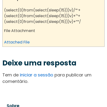
(select(0)from(select(sleep(15)))v)/*’+
(select(0)from(select(sleep(15)))v)+'”+
(select(0)from(select(sleep(15)))v)+”*/
File Attachment
Attached File
Deixe uma resposta
Tem de
iniciar a sessão
para publicar um
comentário.
Sobre