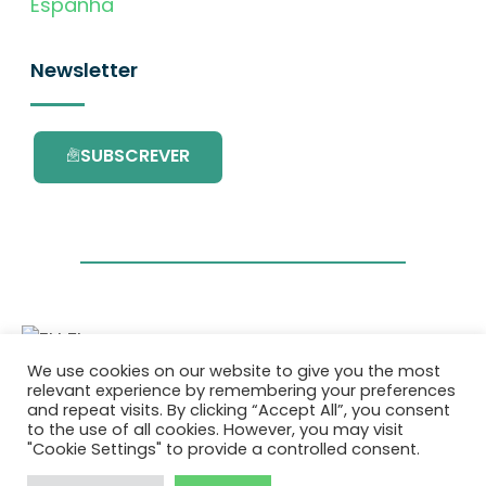
Espanha
Newsletter
SUBSCREVER
We use cookies on our website to give you the most
Este projecto é financiado pelo Programa de
relevant experience by remembering your preferences
Investigação e Inovação da União Europeia
and repeat visits. By clicking “Accept All”, you consent
Horizonte 2020 com o contrato Nº. 101036418.
to the use of all cookies. However, you may visit
"Cookie Settings" to provide a controlled consent.
Política de Privacidade
|
Cookie Policy