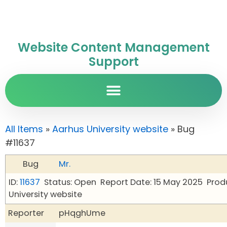
Website Content Management
Support
All Items
»
Aarhus University website
» Bug
#11637
Bug
Mr.
ID:
11637
Status: Open
Report Date: 15 May 2025
Prod
University website
Reporter
pHqghUme