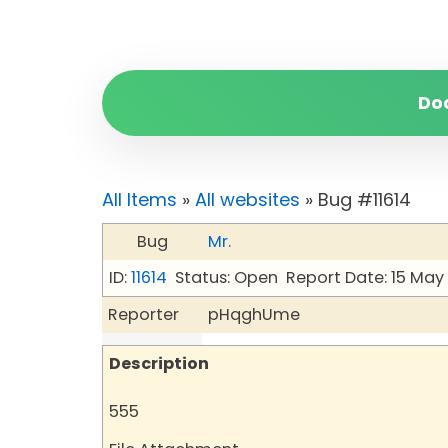
Do
All Items
»
All websites
» Bug #11614
Bug
Mr.
ID:
11614
Status: Open
Report Date: 15 May
Reporter
pHqghUme
Description
555