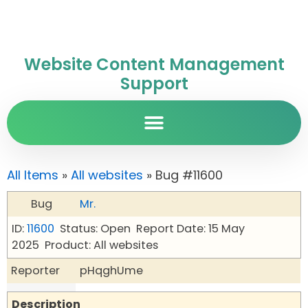
Website Content Management
Support
All Items
»
All websites
» Bug #11600
Bug
Mr.
ID:
11600
Status: Open
Report Date: 15 May
2025
Product: All websites
Reporter
pHqghUme
Description