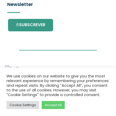
Newsletter
SUBSCREVER
We use cookies on our website to give you the most
Este projecto é financiado pelo Programa de
relevant experience by remembering your preferences
Investigação e Inovação da União Europeia
and repeat visits. By clicking “Accept All”, you consent
Horizonte 2020 com o contrato Nº. 101036418.
to the use of all cookies. However, you may visit
"Cookie Settings" to provide a controlled consent.
Política de Privacidade
|
Cookie Policy
Cookie Settings
Accept All
© 2026 AURORA