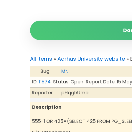
Do
All Items
»
Aarhus University website
» 
Bug
Mr.
ID:
11574
Status: Open
Report Date: 15 Ma
Reporter
pHqghUme
Description
555-1 OR 425=(SELECT 425 FROM PG_SLEE