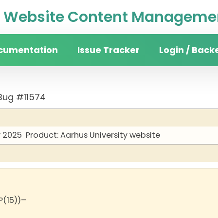
Website Content Managemen
cumentation
Issue Tracker
Login / Back
Bug #11574
y 2025
Product: Aarhus University website
P(15))–