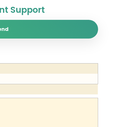
t Support
end