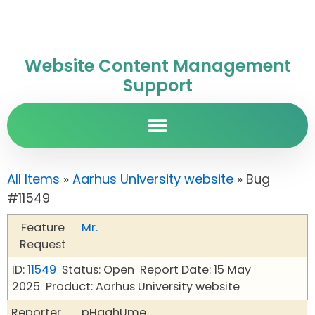
Website Content Management
Support
All Items
»
Aarhus University website
» Bug
#11549
Feature
Mr.
Request
ID:
11549
Status: Open
Report Date: 15 May
2025
Product: Aarhus University website
Reporter
pHqghUme