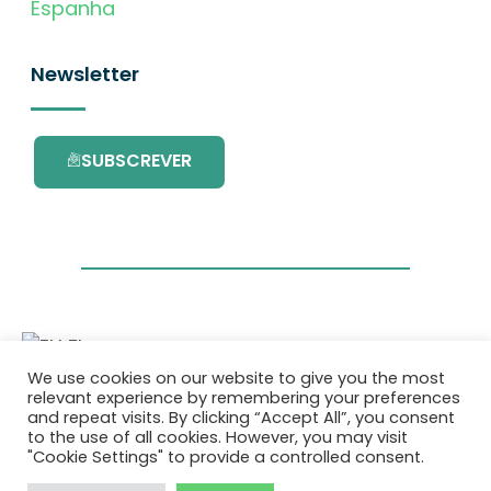
Espanha
Newsletter
SUBSCREVER
We use cookies on our website to give you the most
Este projecto é financiado pelo Programa de
relevant experience by remembering your preferences
Investigação e Inovação da União Europeia
and repeat visits. By clicking “Accept All”, you consent
Horizonte 2020 com o contrato Nº. 101036418.
to the use of all cookies. However, you may visit
"Cookie Settings" to provide a controlled consent.
Política de Privacidade
|
Cookie Policy