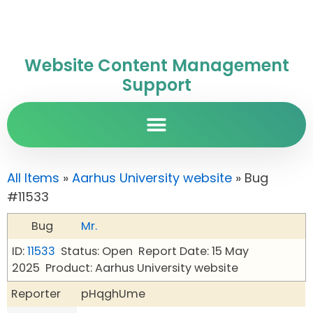
Website Content Management
Support
All Items
»
Aarhus University website
» Bug
#11533
Bug
Mr.
ID:
11533
Status: Open
Report Date: 15 May
2025
Product: Aarhus University website
Reporter
pHqghUme