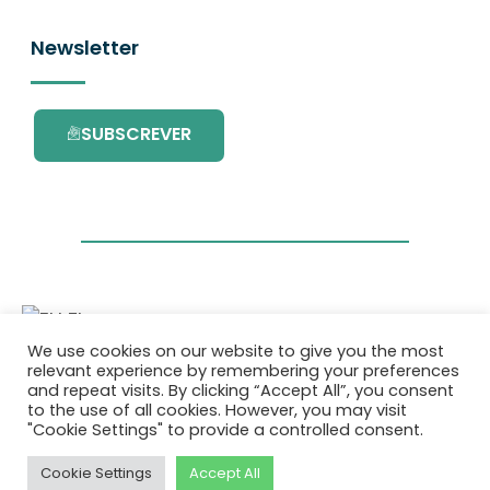
Newsletter
SUBSCREVER
We use cookies on our website to give you the most
Este projecto é financiado pelo Programa de
relevant experience by remembering your preferences
Investigação e Inovação da União Europeia
and repeat visits. By clicking “Accept All”, you consent
Horizonte 2020 com o contrato Nº. 101036418.
to the use of all cookies. However, you may visit
"Cookie Settings" to provide a controlled consent.
Política de Privacidade
|
Cookie Policy
Cookie Settings
Accept All